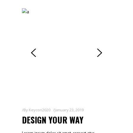
By
Keycori2020
January 23, 2019
DESIGN YOUR WAY
Lorem ipsum dolor sit amet, consect etur