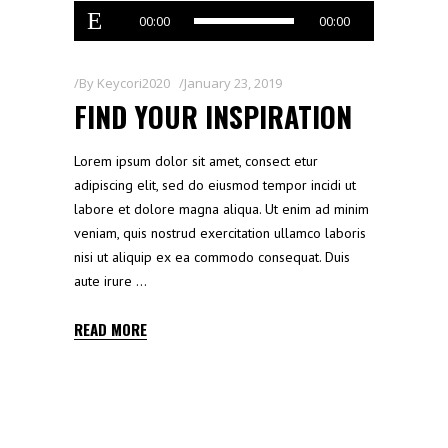
Audio
00:00
00:00
Player
By
Keycori2020
January 23, 2019
FIND YOUR INSPIRATION
Lorem ipsum dolor sit amet, consect etur
adipiscing elit, sed do eiusmod tempor incidi ut
labore et dolore magna aliqua. Ut enim ad minim
veniam, quis nostrud exercitation ullamco laboris
nisi ut aliquip ex ea commodo consequat. Duis
aute irure
READ MORE